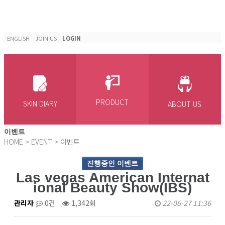
ENGLISH
JOIN US
LOGIN
PRODUCT
SKIN DIARY
ABOUT US
이벤트
HOME
>
EVENT
>
이벤트
진행중인 이벤트
Las vegas American Internat
ional Beauty Show(IBS)
관리자
0건
1,342회
22-06-27 11:36