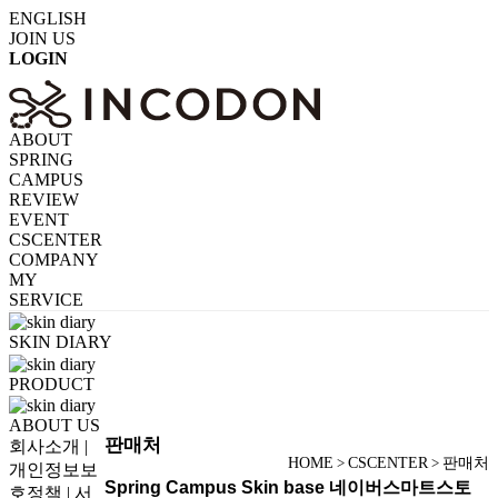
ENGLISH
JOIN US
LOGIN
ABOUT
SPRING
CAMPUS
REVIEW
EVENT
CSCENTER
COMPANY
MY
SERVICE
SKIN DIARY
PRODUCT
ABOUT US
판매처
회사소개
|
HOME
CSCENTER
판매처
>
>
개인정보보
Spring Campus Skin base 네이버스마트스토
호정책
|
서